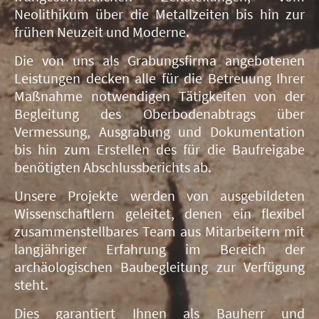
Neolithikum über die Metallzeiten bis hin zur
frühen Neuzeit und Moderne.
Die von uns als Grabungsfirma angebotenen
Leistungen decken alle für die Betreuung Ihrer
Maßnahme notwendigen Tätigkeiten von der
Begleitung des Oberbodenabtrags über
Vermessung, Ausgrabung und Dokumentation
bis hin zum Erstellen des für die Baufreigabe
benötigten Abschlussberichts ab.
Unsere Projekte werden von ausgebildeten
Wissenschaftlern geleitet, denen ein flexibel
zusammenstellbares Team aus Mitarbeitern mit
langjähriger Erfahrung im Bereich der
archäologischen Baubegleitung zur Verfügung
steht.
Dies garantiert Ihnen als Bauherr und