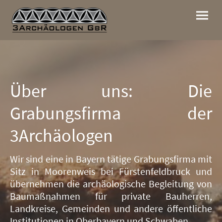
Über uns: Die
Grabungsfirma der
3Archäologen
Wir sind eine in Bayern tätige Grabungsfirma mit
Sitz in Moorenweis bei Fürstenfeldbruck und
übernehmen die archäologische Begleitung von
Baumaßnahmen für private Bauherren,
Landkreise, Gemeinden und andere öffentliche
Institutionen in Oberbayern und Schwaben.