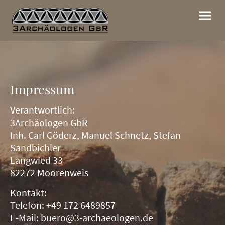
Impressum
Verantwortlich:
3Archäologen GbR
Inh. Carl Göderz, Manuel Schnetz, Stefan
Sandbichler
Langwied 33
82272 Moorenweis
Kontakt:
Telefon: +49 172 6489857
E-Mail: buero@3-archaeologen.de